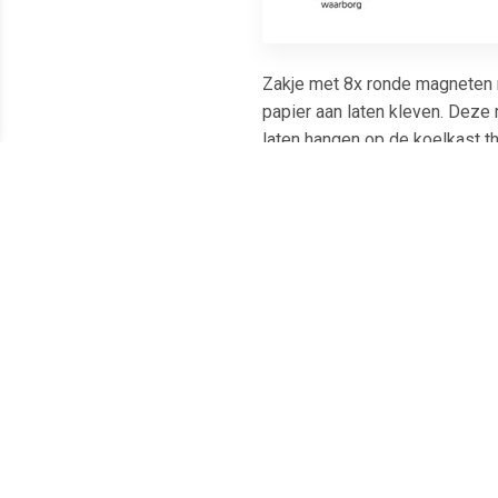
Zakje met 8x ronde magneten m
papier aan laten kleven. Deze
laten hangen op de koelkast t
Meest populaire producten
€ 1.66
€ 1.51