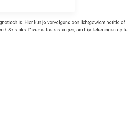
tisch is. Hier kun je vervolgens een lichtgewicht notitie of
d: 8x stuks. Diverse toepassingen, om bijv. tekeningen op te
7
€ 1.66