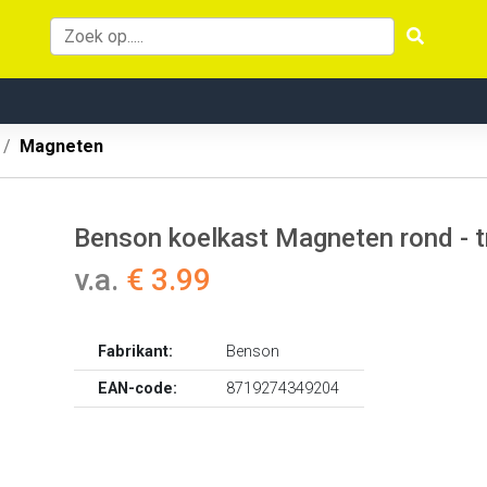
Magneten
Benson koelkast Magneten rond - t
v.a.
€ 3.99
Fabrikant:
Benson
EAN-code:
8719274349204