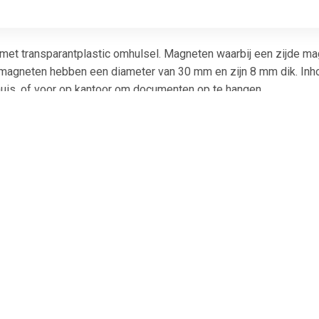
et transparantplastic omhulsel. Magneten waarbij een zijde magne
 magneten hebben een diameter van 30 mm en zijn 8 mm dik. Inhou
huis, of voor op kantoor om documenten op te hangen.
€ 1.51
€ 1.51
€ 1.0