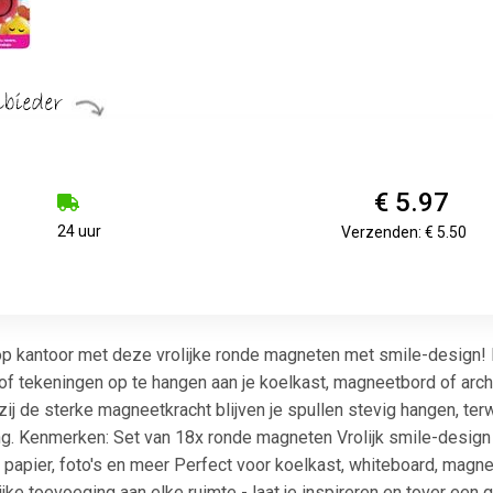
€ 5.97
24 uur
Verzenden: € 5.50
 op kantoor met deze vrolijke ronde magneten met smile-design!
s of tekeningen op te hangen aan je koelkast, magneetbord of arch
ij de sterke magneetkracht blijven je spullen stevig hangen, ter
ing. Kenmerken: Set van 18x ronde magneten Vrolijk smile-design
 papier, foto's en meer Perfect voor koelkast, whiteboard, magn
ijke toevoeging aan elke ruimte - laat je inspireren en tover een