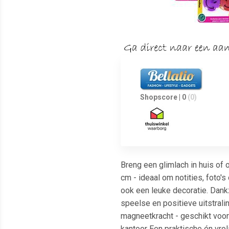
Shopscore | 0
(0)
Breng een glimlach in huis of
cm - ideaal om notities, foto'
ook een leuke decoratie. Dankz
speelse en positieve uitstral
magneetkracht - geschikt voor
kantoor Een praktische én vrol