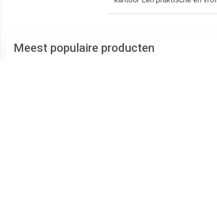
Meest populaire producten
€ 1.66
€ 1.51
Magneet Solid 20mm
Magneet Solid 15mm
Ma
300gr groen
150gr grijs