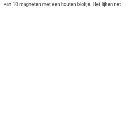
van 10 magneten met een houten blokje. Het lijken net
dobbelstenen. De producteigenschappen: materiaal
samenstelling: hout. aantal stuks: 10. artikel nummer:
14830145..
TERUG
Algemeen
Koopadvies, FAQ over?
Privacy Policy
Cookies
Disclaimer