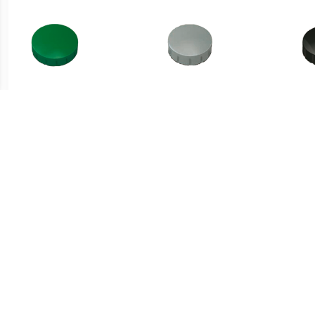
€ 1.66
€ 1.51
Magneet Solid 20mm
Magneet Solid 15mm
Ma
300gr groen
150gr grijs