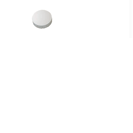
7
€ 1.66
en voor
Magneet Solid 20mm
ameter van
300gr wit
 10 stuks,