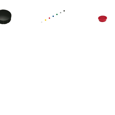
€ 1.51
€ 1.51
€ 1.0
gneet Solid 15mm
Magneet Solid 15mm
Nobo magnet
150gr zwart
150gr assorti
whiteboard di
13 mm, pak van
rood