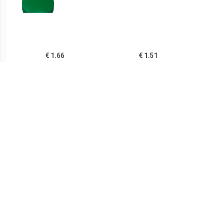
€ 1.66
€ 1.51
Magneet Solid 20mm
Magneet Solid 15mm
Ma
300gr groen
150gr grijs
€ 1.51
€ 1.51
Magneet Solid 15mm
Magneet Solid 15mm
Ma
150g geel
150gr rood