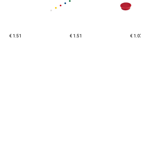
€ 1.51
€ 1.51
€ 1.0
gneet Solid 15mm
Magneet Solid 15mm
Nobo magnet
150gr zwart
150gr assorti
whiteboard di
13 mm, pak van
rood
€ 1.51
€ 1.51
€ 1.5
gneet Solid 15mm
Magneet Solid 15mm
Magneet Sol
150gr wit
150gr groen
150gr b