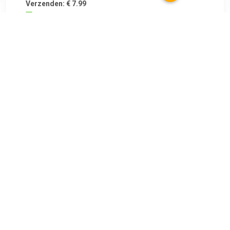
Verzenden: € 7.99
Leverbaar in 1 - 2 werkdagen
€ 11.50
Verzenden: € 7.07
1
€ 11.99
Verzenden: € 8.90
Leverbaar in 4 - 7 werkdagen