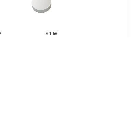
7
€ 1.66
en voor
Magneet Solid 20mm
ameter van
300gr wit
 10 stuks,
1
€ 1.66
id 15mm
Magneet Solid 20mm
lauw
300gr rood