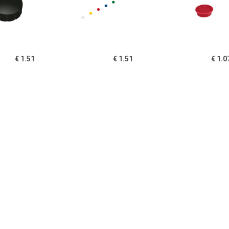
€ 1.51
€ 1.51
€ 1.0
gneet Solid 15mm
Magneet Solid 15mm
Nobo magnet
150gr zwart
150gr assorti
whiteboard di
13 mm, pak van
rood
€ 1.51
€ 1.51
€ 1.5
gneet Solid 15mm
Magneet Solid 15mm
Magneet Sol
150gr wit
150gr groen
150gr b