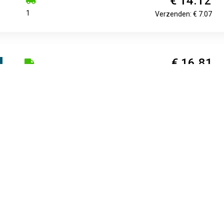
€ 14.12
1
Verzenden: € 7.07
€ 16.81
Binnen 1-2 werkdagen bij u
Verzenden: € 9.68