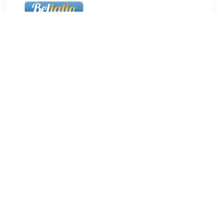
€ 13.47
Verzenden: € 5.50
24 uur
24x Ronde koelkast/whiteboard magneten gekleurd 15 mm.
Set van 24x gekleurde ronde magneetjes in diverse kleuren
met een doorsnede van ca. 15 mm in diameter. De magneten
zijn per stuk ca. 8 mm dik. U ontvangt 3 verpakkingen van 8
stuks. Handig om bijvoorbeeld briefjes/notities op te hangen
aan een koelkast of whiteboard. Hobby artikelen - keuken
artikelen.
TERUG