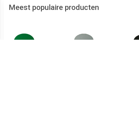
Meest populaire producten
€ 1.66
€ 1.51
Magneet Solid 20mm
Magneet Solid 15mm
Ma
300gr groen
150gr grijs