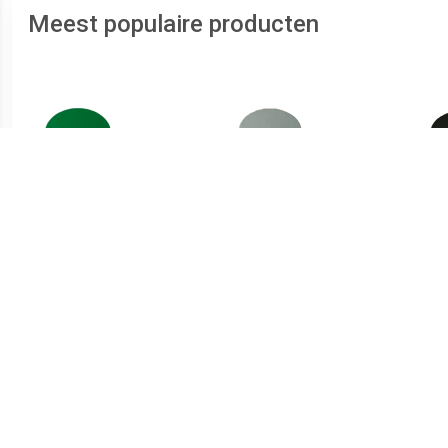
Meest populaire producten
€ 1.66
€ 1.51
Magneet Solid 20mm
Magneet Solid 15mm
Ma
300gr groen
150gr grijs