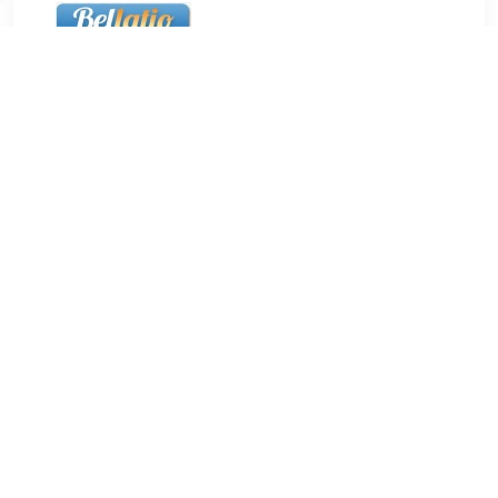
€ 3.99
Verzenden: € 5.50
24 uur
€ 3.99
Verzenden: € 5.50
24 uur
6x Ronde koelkast/whiteboard magneten gekleurd 25 mm.
Set van 6x gekleurde ronde magneetjes in diverse kleuren