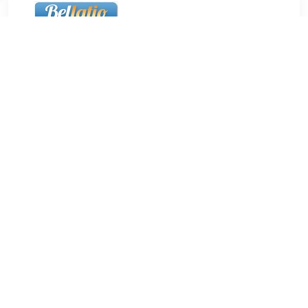
€ 4.49
Verzenden: € 5.50
24 uur
€ 4.49
Verzenden: € 5.50
24 uur
8x Ronde koelkast/whiteboard magneten gekleurd 15 mm.
Set van 8x gekleurde ronde magneetjes in diverse kleuren