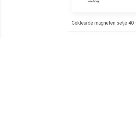
Gekleurde magneten setje 40 s
Meest populaire producten
€ 1.66
€ 1.51
Magneet Solid 20mm
Magneet Solid 15mm
Ma
300gr groen
150gr grijs