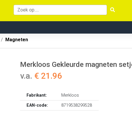
Magneten
Merkloos Gekleurde magneten setje
v.a.
€ 21.96
Fabrikant:
Merkloos
EAN-code:
8719538299528