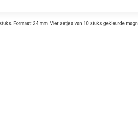
tuks. Formaat: 24 mm. Vier setjes van 10 stuks gekleurde magn
€ 1.51
€ 1.51
€ 1.0
gneet Solid 15mm
Magneet Solid 15mm
Nobo magnet
150gr zwart
150gr assorti
whiteboard di