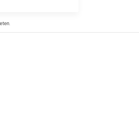
eten.
7
€ 1.66
en voor
Magneet Solid 20mm
ameter van
300gr wit