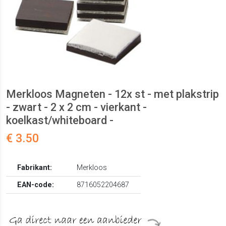
Merkloos Magneten - 12x st - met plakstrip
- zwart - 2 x 2 cm - vierkant -
koelkast/whiteboard -
€ 3.50
Fabrikant:
Merkloos
EAN-code:
8716052204687