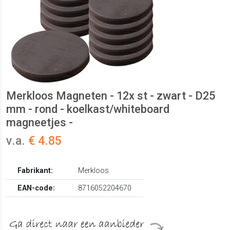
Merkloos Magneten - 12x st - zwart - D25
mm - rond - koelkast/whiteboard
magneetjes -
v.a.
€ 4.85
Fabrikant:
Merkloos
EAN-code:
8716052204670