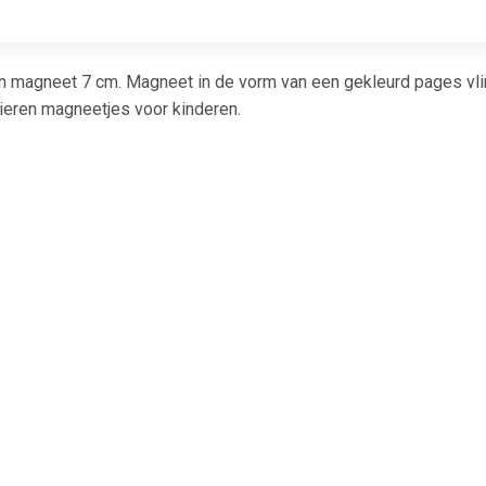
 magneet 7 cm. Magneet in de vorm van een gekleurd pages vlinder
ieren magneetjes voor kinderen.
€ 1.51
€ 1.51
€ 1.0
gneet Solid 15mm
Magneet Solid 15mm
Nobo magnet