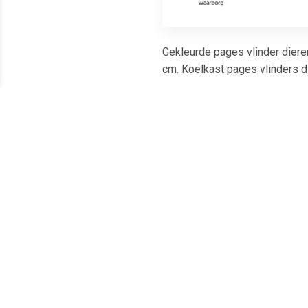
Gekleurde pages vlinder dieren
cm. Koelkast pages vlinders d
Meest populaire producten
€ 1.66
€ 1.51
Magneet Solid 20mm
Magneet Solid 15mm
Ma