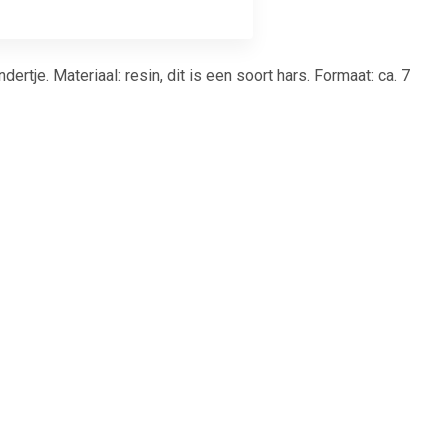
tje. Materiaal: resin, dit is een soort hars. Formaat: ca. 7
7
€ 1.66
en voor
Magneet Solid 20mm