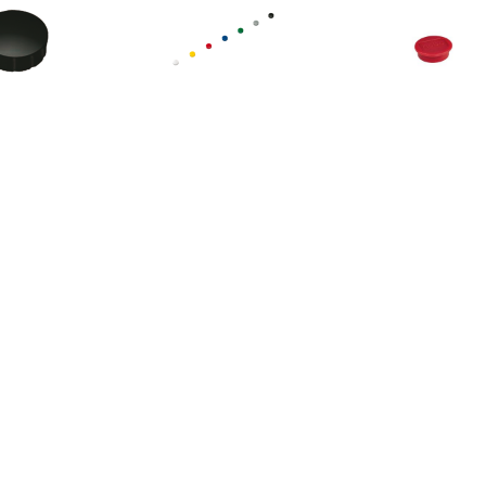
€ 1.51
€ 1.51
€ 1.0
gneet Solid 15mm
Magneet Solid 15mm
Nobo magnet
150gr zwart
150gr assorti
whiteboard di
13 mm, pak van
rood
€ 1.51
€ 1.51
€ 1.5
gneet Solid 15mm
Magneet Solid 15mm
Magneet Sol