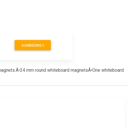
AANBIEDING
 magnets.Â•24 mm round whiteboard magnetsÂ•One whiteboard