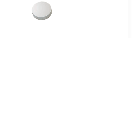
7
€ 1.66
en voor
Magneet Solid 20mm
ameter van
300gr wit
 10 stuks,
1
€ 1.66
id 15mm
Magneet Solid 20mm