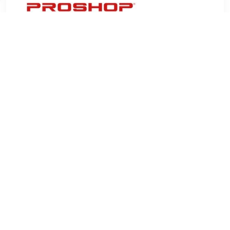
€ 8.40
Verzenden: € 4.99
9 days
Nobo 1915318 board accessory Board magnet
TERUG
Algemeen
Koopadvies, FAQ over?