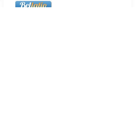
€ 19.00
Verzenden: € 5.50
24 uur
20x Ronde magneten. Deze magneten hebben een diameter
van 20 mm en zijn 5 mm dik. U ontvangt 4 zakjes van 5 stuks.
Totaal: 20 stuks.
TERUG