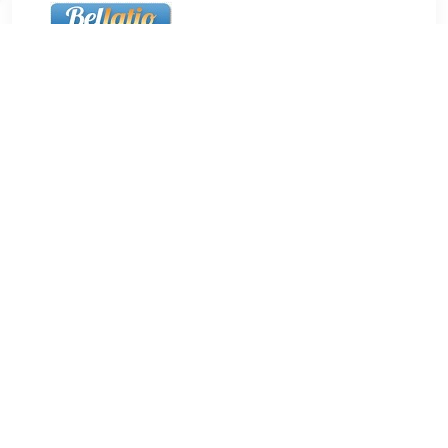
€ 38.00
Verzenden: € 5.50
24 uur
40x Ronde magneten. Deze magneten hebben een diameter
van 20 mm en zijn 5 mm dik. U ontvangt 8 zakjes met 5
stuks. Totaal: 40 stuks.
TERUG