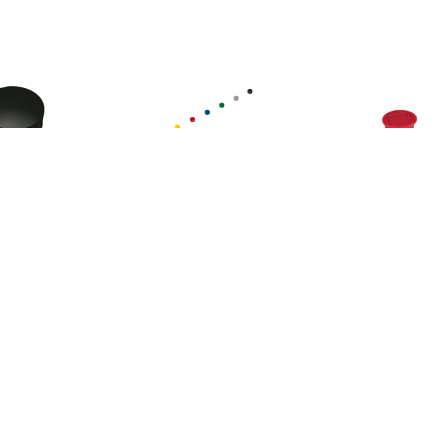
€ 1.51
€ 1.51
€ 1.0
gneet Solid 15mm
Magneet Solid 15mm
Nobo magnet
150gr zwart
150gr assorti
whiteboard di
13 mm, pak van
rood