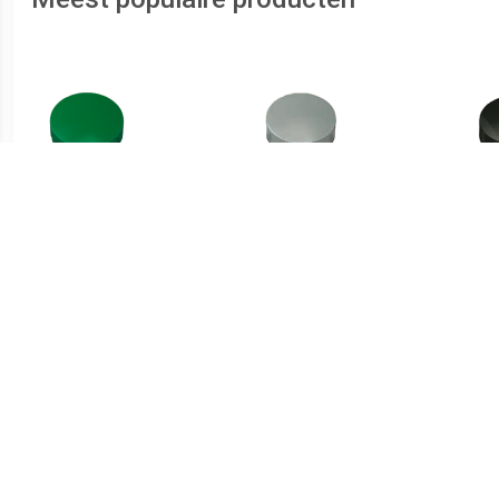
€ 1.66
€ 1.51
Magneet Solid 20mm
Magneet Solid 15mm
Ma
300gr groen
150gr grijs