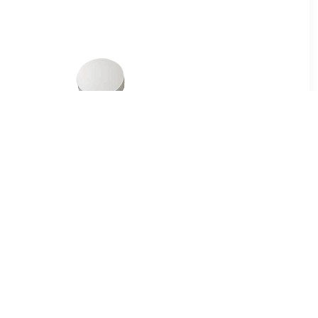
7
€ 1.66
en voor
Magneet Solid 20mm
ameter van
300gr wit
 10 stuks,