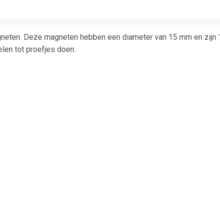
neten. Deze magneten hebben een diameter van 15 mm en zijn 1 
len tot proefjes doen.
€ 1.51
€ 1.51
€ 1.0
gneet Solid 15mm
Magneet Solid 15mm
Nobo magnet