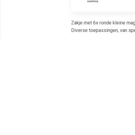
Zakje met 6x ronde kleine mag
Diverse toepassingen, van spe
Meest populaire producten
€ 1.66
€ 1.51
Magneet Solid 20mm
Magneet Solid 15mm
Ma