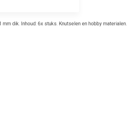
mm dik. Inhoud: 6x stuks. Knutselen en hobby materialen.
7
€ 1.66
en voor
Magneet Solid 20mm