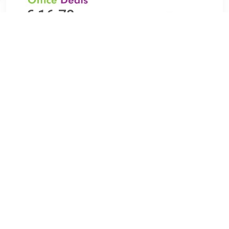
€ 16.70
Verzenden: € 7.07
1
€ 17.99
Verzenden: € 5.95
Leverbaar in 4 - 7 werkdagen
€ 19.99