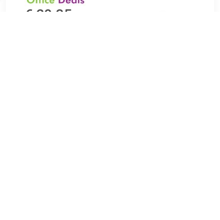
€ 20.35
Verzenden: € 7.07
1
€ 21.99
Verzenden: € 5.95
Leverbaar in 4 - 7 werkdagen
€ 23.99