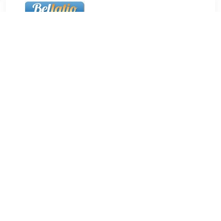
€ 20.97
Verzenden: € 5.50
24 uur
18x Ronde magneten extra sterk RVS 2,7 cm. Magnetische
clips/klemmen, om o.a. kaarten, foto's en memo's aan op te
hangen. Blijven hangen op elke magnetische ondergrond. De
magneten hebben een extra sterke kleefkracht en houden tot
max. 13 A4 blaadjes. Aantal magneetjes: 6x stuks. Afmeting:
ca. 2,7 cm. Materiaal: RVS. Zeller - Kantoorbenodigdheden -
Magneten extra sterk - Magnetische rondjes.
TERUG