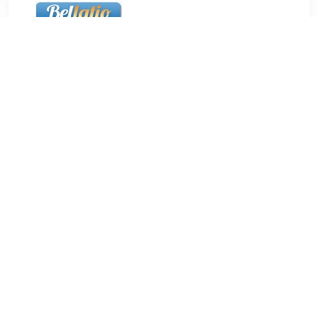
€ 13.98
Verzenden: € 5.50
24 uur
Zeller 8x whiteboard/koelkast magneten extra sterk in mat
zwart. De decoratieve magneten kunnen op elk
magneetbord/koelkast gebruikt worden om o.a. briefjes,
notities en foto's op te hangen. Vanwege de sterke
magnetische kracht zijn ze bijzonder geschikt voor
memoborden van glas die standaard lagere magnetische
eigenschappen hebben. De magneten hebben een hechting
tot max. drie A4 blaadjes. Materiaal: metaal. Formaat: ca. 2
cm.