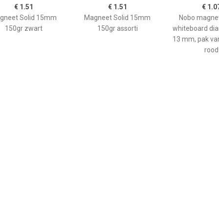
€ 1.51
€ 1.51
€ 1.0
gneet Solid 15mm
Magneet Solid 15mm
Nobo magnet
150gr zwart
150gr assorti
whiteboard di
13 mm, pak van
rood
€ 1.51
€ 1.51
€ 1.5
gneet Solid 15mm
Magneet Solid 15mm
Magneet Sol
150gr wit
150gr groen
150gr b