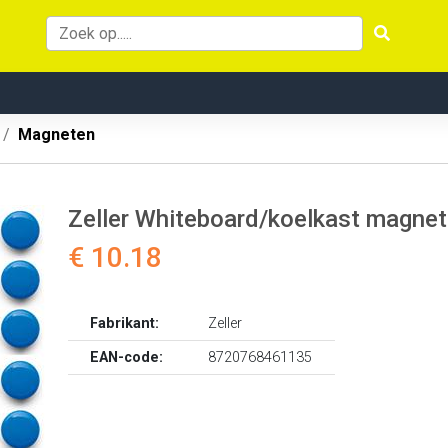
Magneten
Zeller Whiteboard/koelkast magnete
€ 10.18
Fabrikant:
Zeller
EAN-code:
8720768461135