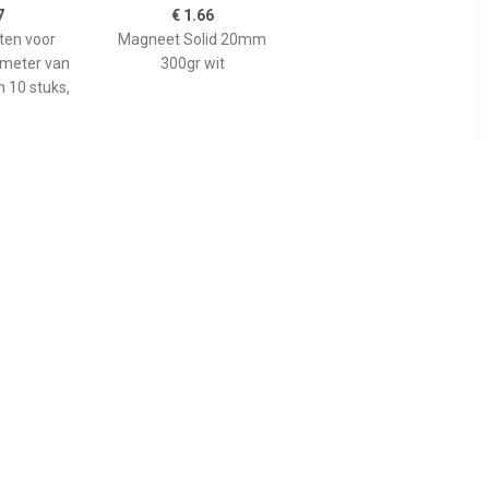
7
€ 1.66
en voor
Magneet Solid 20mm
ameter van
300gr wit
 10 stuks,
1
€ 1.66
id 15mm
Magneet Solid 20mm
lauw
300gr rood