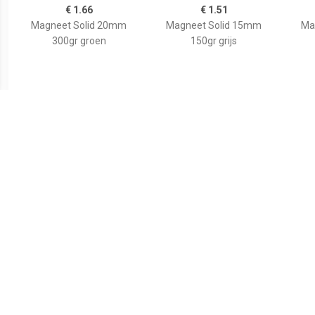
€ 1.66
€ 1.51
Magneet Solid 20mm
Magneet Solid 15mm
Ma
300gr groen
150gr grijs
€ 1.51
€ 1.51
Magneet Solid 15mm
Magneet Solid 15mm
Ma
150g geel
150gr rood