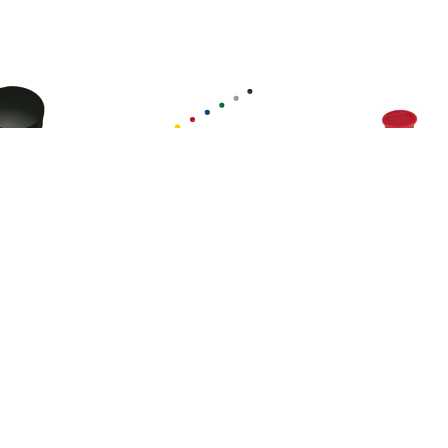
€ 1.51
€ 1.51
€ 1.0
gneet Solid 15mm
Magneet Solid 15mm
Nobo magnet
150gr zwart
150gr assorti
whiteboard di
13 mm, pak van
rood