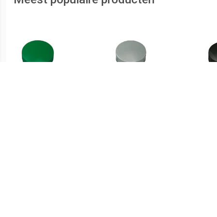
€ 1.66
€ 1.51
Magneet Solid 20mm
Magneet Solid 15mm
Ma
300gr groen
150gr grijs