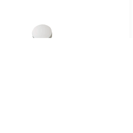
7
€ 1.66
en voor
Magneet Solid 20mm
ameter van
300gr wit
 10 stuks,