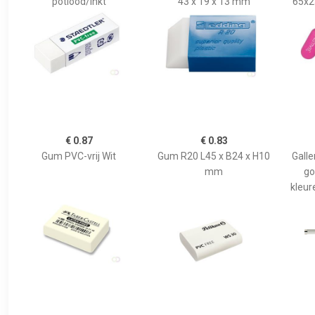
potlood/inkt
43 x 19 x 13 mm
65x2
€ 0.87
€ 0.83
Gum PVC-vrij Wit
Gum R20 L45 x B24 x H10
Galle
mm
go
kleur