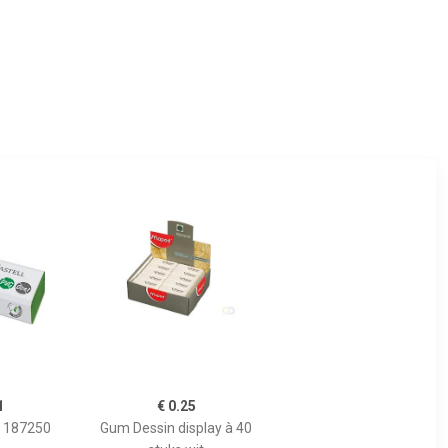
1
€ 0.25
j 187250
Gum Dessin display à 40