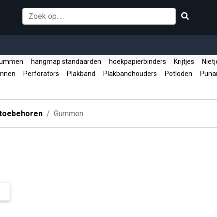
ummen
hangmap standaarden
hoekpapierbinders
Krijtjes
Nietj
nnen
Perforators
Plakband
Plakbandhouders
Potloden
Puna
 toebehoren
Gummen