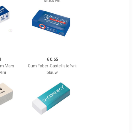
stuks wit
1
€ 0.65
um Mars
Gum Faber-Castell stofvrij
Mini
blauw