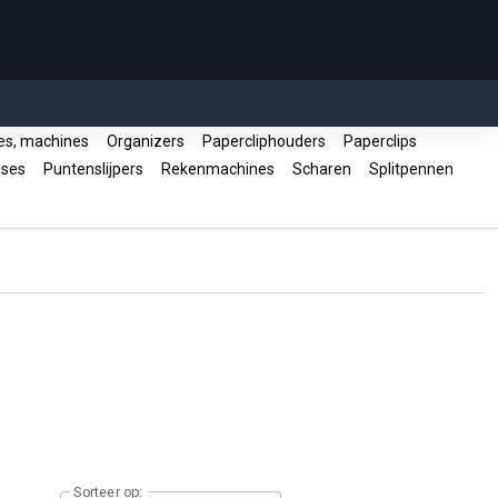
es, machines
Organizers
Papercliphouders
Paperclips
ises
Puntenslijpers
Rekenmachines
Scharen
Splitpennen
Sorteer op: