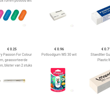
3x10mm potlood wit
€ 0.25
€ 0.96
€ 0.7
ry Passion For Colour
Potloodgum WS 30 wit
Staedtler G
m, geassorteerde
Plastic 
en, blister van 2 stuks