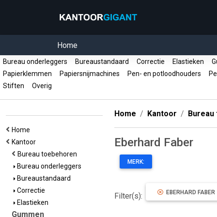
Home
Bureau onderleggers
Bureaustandaard
Correctie
Elastieken
G
Papierklemmen
Papiersnijmachines
Pen- en potloodhouders
Pe
Stiften
Overig
Home
Kantoor
Bureau
Home
Eberhard Faber
Kantoor
Bureau toebehoren
MERK:
Bureau onderleggers
Bureaustandaard
Correctie
EBERHARD FABER
Filter(s):
Elastieken
Gummen