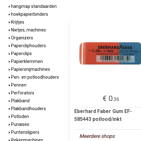
hangmap standaarden
hoekpapierbinders
Krijtjes
Nietjes, machines
Organizers
Papercliphouders
Paperclips
Papierklemmen
Papiersnijmachines
Pen- en potloodhouders
Pennen
Perforators
€ 0
.36
Plakband
Plakbandhouders
Eberhard Faber Gum EF-
Potloden
585443 potlood/inkt
Punaises
Puntenslijpers
Meerdere shops
Rekenmachines