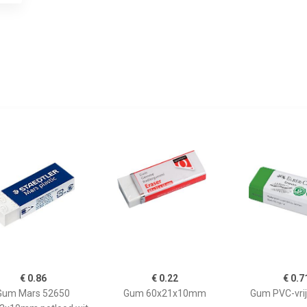
€ 0.86
€ 0.22
€ 0.7
Gum Mars 52650
Gum 60x21x10mm
Gum PVC-vri