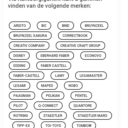
vinden van de volgende merken:
ARISTO
BIC
BIND
BRUYNZEEL
BRUYNZEEL SAKURA
CORRECTBOOK
CREATIV COMPANY
CREATIVE CRAFT GROUP
DISNEY
EBERHARD FABER
ECONOVO
EDDING
FABER CASTELL
FABER-CASTELL
LAMY
LEGAMASTER
LEGAMI
MAPED
NOBO
PAAGMAN
PELIKAN
PENTEL
PILOT
Q-CONNECT
QUANTORE
ROTRING
STAEDTLER
STAEDTLER MARS
TIPP-EX
TOI-TOYS
TOMBOW