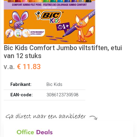
Bic Kids Comfort Jumbo viltstiften, etui
van 12 stuks
v.a.
€ 11.83
Fabrikant:
Bic Kids
EAN-code:
3086123739598