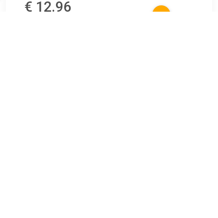
€ 12.96
Verzenden: € 7.07
1
€ 15.31
Verzenden: € 6.95
2 dagen
€ 20.99
Verzenden: € 6.95