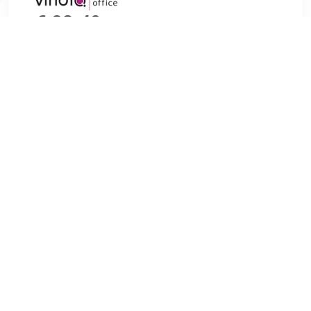
€ 23.49
Verzenden: € 6.04
1 dag
€ 30.76
Verzenden: € 6.95
2 dagen
€ 35.16