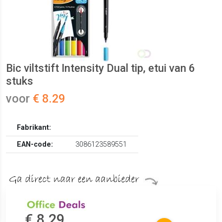
Bic viltstift Intensity Dual tip, etui van 6
stuks
voor
€ 8.29
Fabrikant:
EAN-code:
3086123589551
€ 8.29