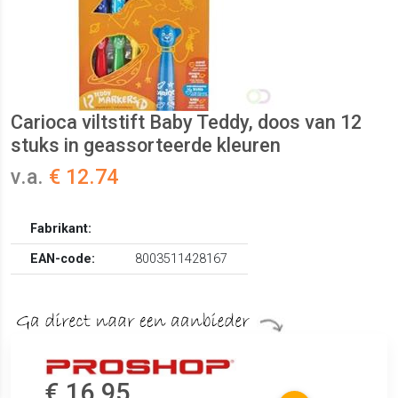
Carioca viltstift Baby Teddy, doos van 12
stuks in geassorteerde kleuren
v.a.
€ 12.74
Fabrikant:
EAN-code:
8003511428167
€ 16.95