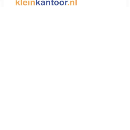
€ 0.84
Verzenden: € 6.95
2 dagen
€ 8.70
Verzenden: € 0.00
1-3
Tekenstift, ronde punt met een schrijfdikte van +/- 1 mm. Om
te schrijven, tekenen, illustreren, enz. Inkt op waterbasis,
lichtbestendig. groen