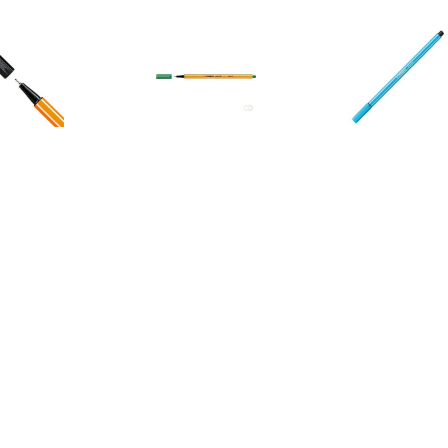
€ 0.67
€ 0.67
€ 0.7
iner point 88 0.4 mm.
Point 88 Groen
Pen 68 azu
art (pak 10 stuks)
€ 0.76
€ 0.67
€ 0.6
n 68 Donkerblauw
Point 88 Blauw
Point 88 Turq