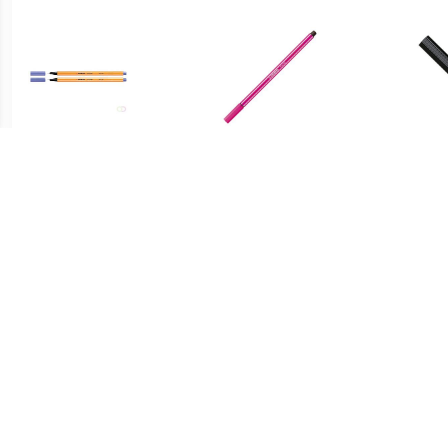
€ 0.67
€ 0.76
Point 88 Lila
Pen 68 Roze
Finel
zw
€ 0.76
€ 0.76
Viltstift Pen 68/31
Pen 68 Bruin
Pe