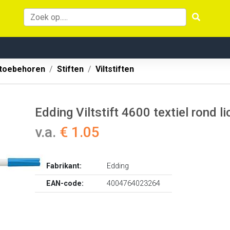
 toebehoren
Stiften
Viltstiften
Edding Viltstift 4600 textiel rond 
v.a.
€ 1.05
Fabrikant:
Edding
EAN-code:
4004764023264