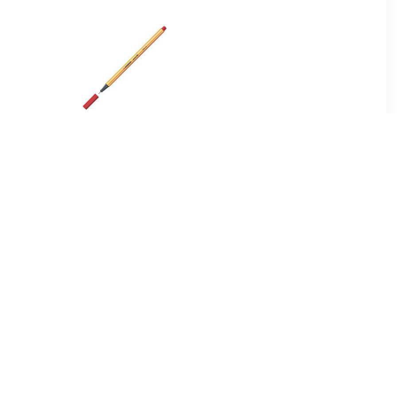
6
€ 0.67
urblauw
Point 88 Rood
7
€ 0.76
uoiseblauw
Viltstift Pen 68/24 citroen