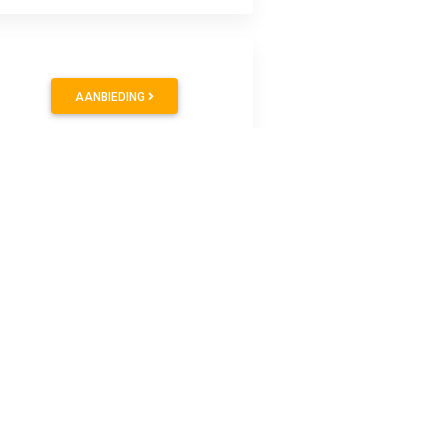
AANBIEDING
ppervlakken, wrijf- en watervast. Sneldrogende, kleurechte,
erbaar. Besteladvies doos à 5 stuks.