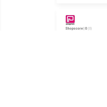
Shopscore | 0
(0)
Permanent marker met dikke bei
lichtbestendige en reukarme in
Meest populaire producten