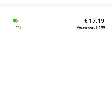
€ 17.19
1 day
Verzenden: € 4.99
telvormige punt. Aluminium houder. Geschikt voor vrijwel alle o
kt. Navulbaar met T25 inkt. Schrijfbreedte 4-12mm. Per stuk lev