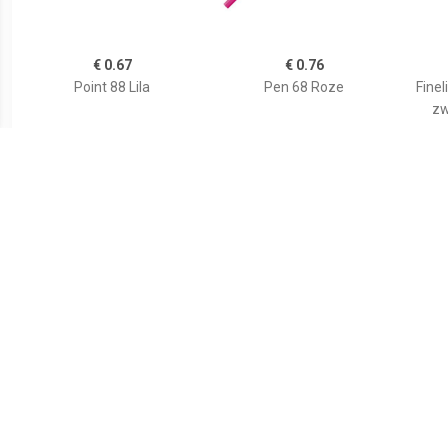
€ 0.67
€ 0.76
Point 88 Lila
Pen 68 Roze
Finel
zw
€ 0.76
€ 0.76
Viltstift Pen 68/31
Pen 68 Bruin
Pe
lichtblauw