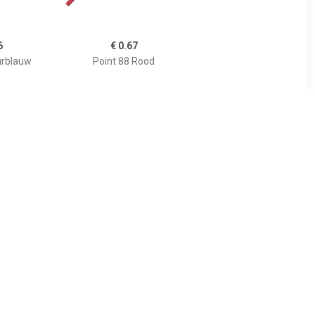
6
€ 0.67
urblauw
Point 88 Rood
7
€ 0.76
uoiseblauw
Viltstift Pen 68/24 citroen
geel