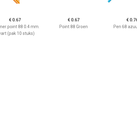
€ 0.67
€ 0.67
€ 0.7
iner point 88 0.4 mm.
Point 88 Groen
Pen 68 azu
art (pak 10 stuks)
€ 0.76
€ 0.67
€ 0.6
n 68 Donkerblauw
Point 88 Blauw
Point 88 Turq