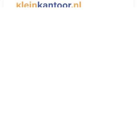
€ 1.05
Verzenden: € 6.95
2 dagen
€ 13.08
Verzenden: € 0.00
1-3
Pentel Sign Pen S520 1 pen met 2 mm punt Viltstift met
acrylpunt van 2 mm. Clip uit plastic.