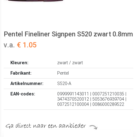
Pentel Fineliner Signpen S520 zwart 0.8mm
v.a.
€ 1.05
Kleuren:
zwart / zwart
Fabrikant:
Pentel
Artikelnummer:
S520-A
EAN-codes:
0999991143011 | 0007251210035 |
3474370520012 | 5053676939704 |
0072512100004 | 0086000289522