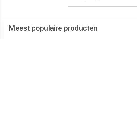
Meest populaire producten
€ 0.67
€ 0.76
Point 88 Lila
Pen 68 Roze
Finel
zw