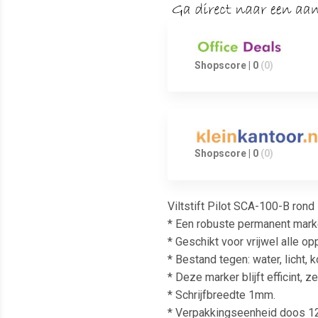
Shopscore | 0
(0)
Shopscore | 0
(0)
Viltstift Pilot SCA-100-B ron
* Een robuste permanent mark
* Geschikt voor vrijwel alle op
* Bestand tegen: water, licht, 
* Deze marker blijft efficint, z
* Schrijfbreedte 1mm.
* Verpakkingseenheid doos 12