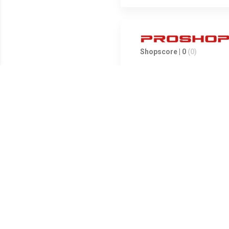
Shopscore | 0
(0)
Toepassing op alle oppervlakken
ondoorzichtig en dekkend, moge
Zonder alcohol of oplosmiddel
mm. Doos met 4 markers in geas
Meest populaire producten