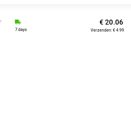
€ 20.06
7 days
Verzenden: € 4.99
: plastic, hout, glas, karton, aluminium, textiel... Uitwisbaar o
lijk om aquarel en over elkaar te gebruiken. Verf op basis van w
en en reukloos. Perfect waterdichte plastic behuizing gemaakt v
sorteerde fluo kleuren (rood, roze, oranje, geel).