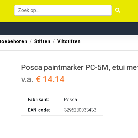
 toebehoren
Stiften
Viltstiften
Posca paintmarker PC-5M, etui met 
v.a.
€ 14.14
Fabrikant:
Posca
EAN-code:
3296280033433