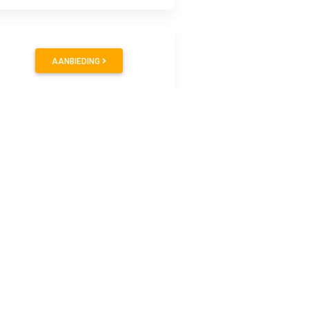
AANBIEDING
p glas, onuitwisbaar op poreuze ondergronden. Dichte kleuren,
ater en inkt met pigmentatie. Bestand tegen water en licht.
an 41% gerecycleerd materiaal. Kegelvormige punt, lijn 1,8-2,5