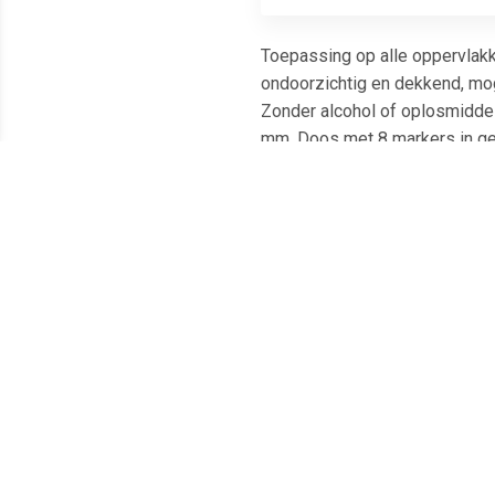
Toepassing op alle oppervlakken
ondoorzichtig en dekkend, moge
Zonder alcohol of oplosmiddel
mm. Doos met 8 markers in geass
Meest populaire producten
€ 0.67
€ 0.76