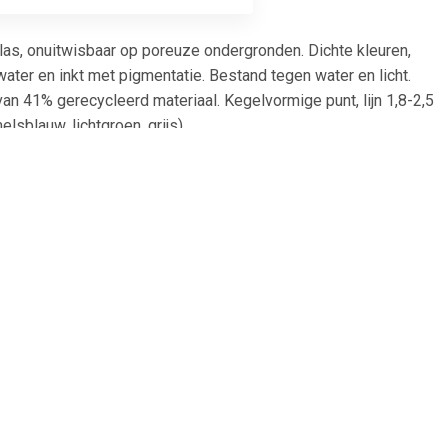
p glas, onuitwisbaar op poreuze ondergronden. Dichte kleuren,
ater en inkt met pigmentatie. Bestand tegen water en licht.
an 41% gerecycleerd materiaal. Kegelvormige punt, lijn 1,8-2,5
lsblauw, lichtgroen, grijs).
6
€ 0.67