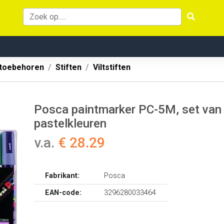
 toebehoren
Stiften
Viltstiften
Posca paintmarker PC-5M, set van 
pastelkleuren
v.a.
€ 28.29
Fabrikant:
Posca
EAN-code:
3296280033464