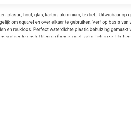
: plastic, hout, glas, karton, aluminium, textiel... Uitwisbaar o
lijk om aquarel en over elkaar te gebruiken. Verf op basis van w
en en reukloos. Perfect waterdichte plastic behuizing gemaakt v
orteerde pastel kleuren (beige, geel, zalm, lichtroze, lila, heme
€ 0.67
€ 0.67
€ 0.7