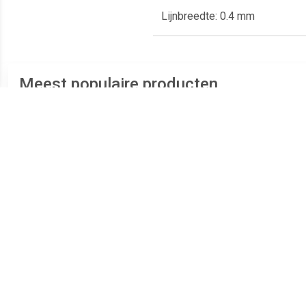
Lijnbreedte: 0.4 mm
Meest populaire producten
€ 0.67
€ 0.76
Point 88 Lila
Pen 68 Roze
Finel
zw