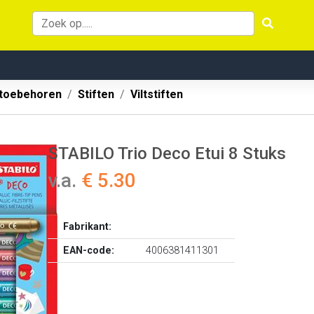
 toebehoren
Stiften
Viltstiften
STABILO Trio Deco Etui 8 Stuks
v.a.
€ 5.30
Fabrikant:
EAN-code:
4006381411301