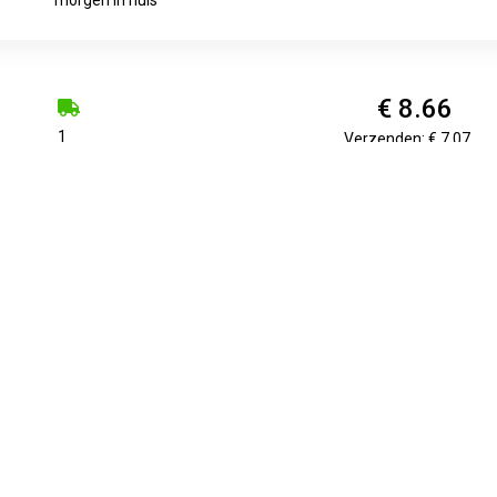
€ 8.66
1
Verzenden: € 7.07
€ 8.99
Voorradig.
Verzenden: € 0.00
€ 8.99
1-3 Days
Verzenden: € 4.99