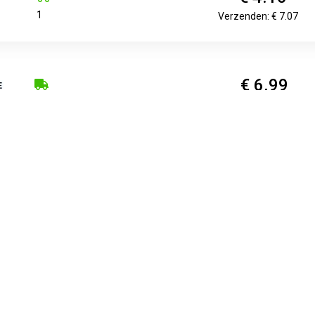
1
Verzenden: € 7.07
€ 6.99
Voorradig.
Verzenden: € 0.00
€ 6.99
2
Verzenden: € 6.95
€ 6.99
Voorradig.
Verzenden: € 6.95