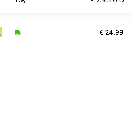
1 dag
Verzenden: € 0.00
€ 24.99
1-3 Days
Verzenden: € 0.00
€ 25.00
1
Verzenden: € 5.75
€ 25.99
Voorradig.
Verzenden: € 6.95