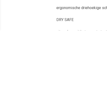
inkt op waterbasis
met superfijne, metalen punt
ergonomische driehoekige sc
DRY SAFE
uitwasbaar uit het meeste text
lijndikte: ca. 0,3 mm
VE: 20 stuks, diverse kleuren
[u]Driehoekige vorm[/u]