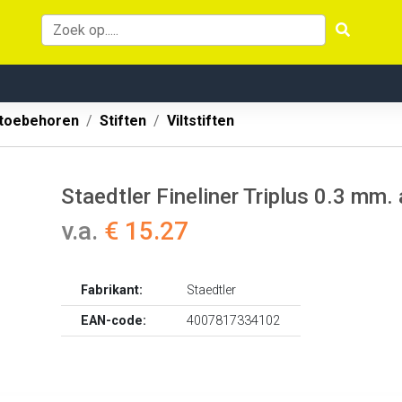
 toebehoren
Stiften
Viltstiften
Staedtler Fineliner Triplus 0.3 mm.
v.a.
€ 15.27
Fabrikant:
Staedtler
EAN-code:
4007817334102