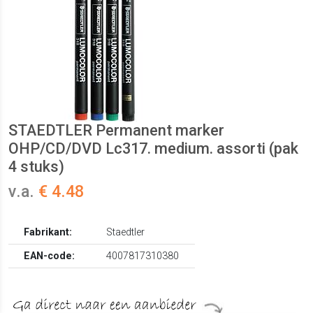
STAEDTLER Permanent marker
OHP/CD/DVD Lc317. medium. assorti (pak
4 stuks)
v.a.
€ 4.48
Fabrikant:
Staedtler
EAN-code:
4007817310380