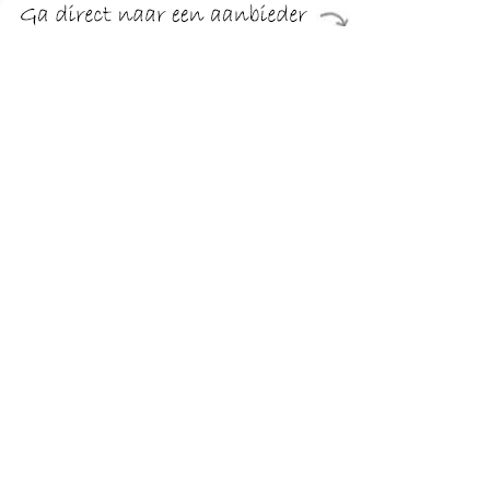
€ 9.39
Verzenden: € 6.04
1 dag
€ 10.13
Verzenden: € 0.00
1-3