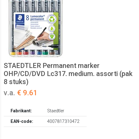
STAEDTLER Permanent marker
OHP/CD/DVD Lc317. medium. assorti (pak
8 stuks)
v.a.
€ 9.61
Fabrikant:
Staedtler
EAN-code:
4007817310472